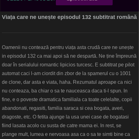
Viața care ne unește episodul 132 subtitrat română
Oamenii nu contează pentru viața asta crudă care ne unește
in episodul 132 ca mai apoi să ne despartă. Ne ține împreună
doar în serialului romantic lipicios turcesc. E subtitrat pe pilot
automat caci l-am ciordit din zbor de la spamerul cu o 1001
de clone, dar asta e viata, haha. Rezumatul aproape ca nici
nu conteaza, ba chiar o sa te nauceasca daca ti-l spun. In
fine, e o poveste dramatica familiala ca toate celelalte, copii
abandonati, regasiti, familia saraca si cea bogata, averi,
dragoste, etc. O fetita ajunge la usa unei case de bogatasi
fiind lasata acolo cu susta de catre mama ei. In rest, se
plange mult, lumea e nervoasa asa ca o sa te simti bine ca